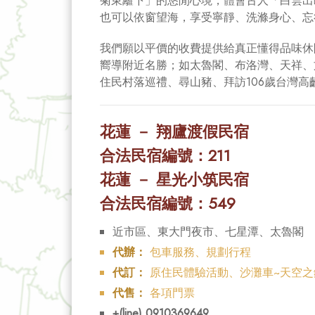
菊東籬下」的悠閒心境，體會古人「白雲出
也可以依窗望海，享受寧靜、洗滌身心、忘
我們願以平價的收費提供給真正懂得品味休
嚮導附近名勝；如太魯閣、布洛灣、天祥、
住民村落巡禮、尋山豬、拜訪106歲台灣高
花蓮 － 翔廬渡假民宿
合法民宿編號：211
花蓮 － 星光小筑民宿
合法民宿編號：549
近市區、東大門夜市、七星潭、太魯閣
代辦：
包車服務、規劃行程
代訂：
原住民體驗活動、沙灘車~天空之
代售：
各項門票
+(line) 0910369649