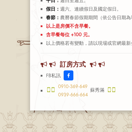
平日：
週日至週五。
假日：
週六、連續假日及國定假日。
春節：
農曆春節假期期間（依公告日期為
以上是房價不含早餐。
含早餐每位 +100 元。
以上價格若有變動，請以現場或官網最新
訂房方式
FB私訊
0910-369-649
蘇秀滿
0939-666-664