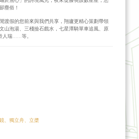
岫於無心」的詩境風光，夜來促膝長談數星星，您
卻塵俗！
閒渡假的您前來與我們共享，翔廬更精心策劃帶領
文山泡湯、三棧撿石戲水，七星潭騎單車追風、原
齡人瑞……等。
鏡、獨立舟、立槳