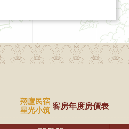
翔廬民宿
客房年度房價表
星光小筑