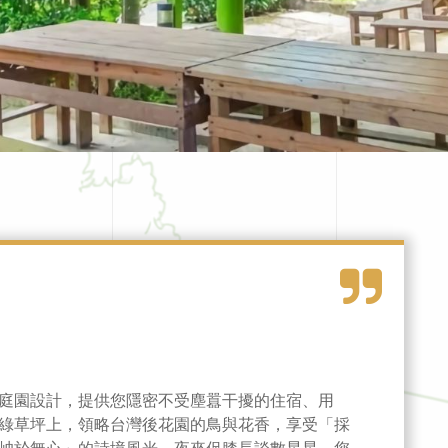
庭園設計，提供您隱密不受塵囂干擾的住宿、用
綠草坪上，領略台灣後花園的鳥與花香，享受「採