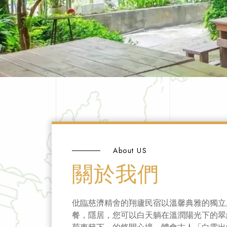
About US
關於我們
仳臨慈濟精舍的翔廬民宿以溫馨典雅的獨立
餐，隱居，您可以白天躺在溫潤陽光下的翠