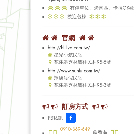
有停車位、烤肉區、卡拉OK
歡迎包棟
官網
http://hl-live.com.tw/
星光小筑民宿
花蓮縣秀林鄉佳民村95-5號
http://www.sunlu.com.tw/
翔廬渡假民宿
花蓮縣秀林鄉佳民村95-3號
訂房方式
FB私訊
0910-369-649
蘇秀滿