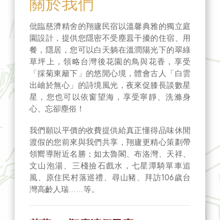
關於我們
仳臨慈濟精舍的翔廬民宿以溫馨典雅的獨立庭
園設計，提供您隱密不受塵囂干擾的住宿、用
餐，隱居，您可以白天躺在溫潤陽光下的翠綠
草坪上，領略台灣後花園的鳥與花香，享受
「採菊東籬下」的悠閒心境，體會古人「白雲
出岫於無心」的詩境風光，夜來促膝長談數星
星，您也可以依窗望海，享受寧靜、洗滌身
心、忘卻塵俗！
我們願以平價的收費提供給真正懂得品味休閒
渡假的您前來與我們共享，翔廬更精心策劃帶
領嚮導附近名勝；如太魯閣、布洛灣、天祥、
文山泡湯、三棧撿石戲水，七星潭騎單車追
風、原住民村落巡禮、尋山豬、拜訪106歲台
灣高齡人瑞……等。