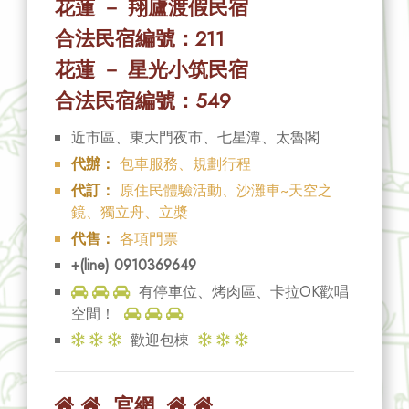
花蓮 － 翔廬渡假民宿
合法民宿編號：211
花蓮 － 星光小筑民宿
合法民宿編號：549
近市區、東大門夜市、七星潭、太魯閣
代辦：
包車服務、規劃行程
代訂：
原住民體驗活動、沙灘車~天空之
鏡、獨立舟、立槳
代售：
各項門票
+(line) 0910369649
有停車位、烤肉區、卡拉OK歡唱
空間！
歡迎包棟
官網