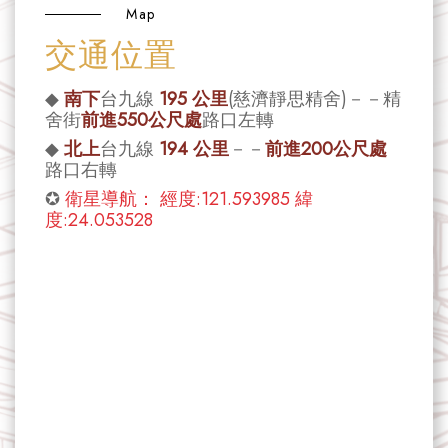
Map
交通位置
◆
南下
台九線
195 公里
(慈濟靜思精舍)－－精
舍街
前進550公尺處
路口左轉
◆
北上
台九線
194 公里
－－
前進200公尺處
路口右轉
✪
衛星導航： 經度:121.593985 緯
度:24.053528