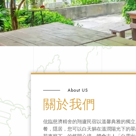
About US
關於我們
仳臨慈濟精舍的翔廬民宿以溫馨典雅的獨立
餐，隱居，您可以白天躺在溫潤陽光下的翠