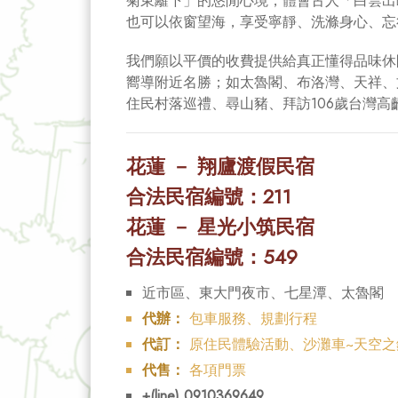
菊東籬下」的悠閒心境，體會古人「白雲出
也可以依窗望海，享受寧靜、洗滌身心、忘
我們願以平價的收費提供給真正懂得品味休
嚮導附近名勝；如太魯閣、布洛灣、天祥、
住民村落巡禮、尋山豬、拜訪106歲台灣高
花蓮 － 翔廬渡假民宿
合法民宿編號：211
花蓮 － 星光小筑民宿
合法民宿編號：549
近市區、東大門夜市、七星潭、太魯閣
代辦：
包車服務、規劃行程
代訂：
原住民體驗活動、沙灘車~天空之
代售：
各項門票
+(line) 0910369649