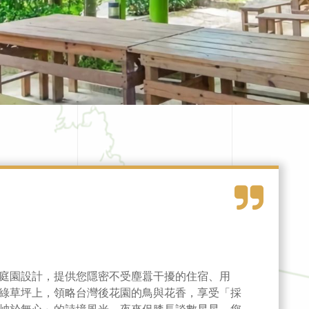
庭園設計，提供您隱密不受塵囂干擾的住宿、用
綠草坪上，領略台灣後花園的鳥與花香，享受「採