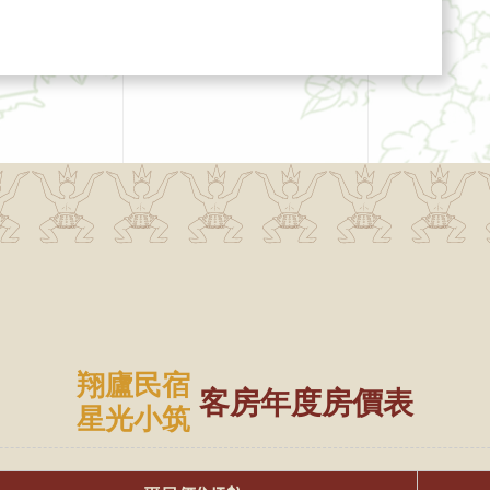
翔廬民宿
客房年度房價表
星光小筑