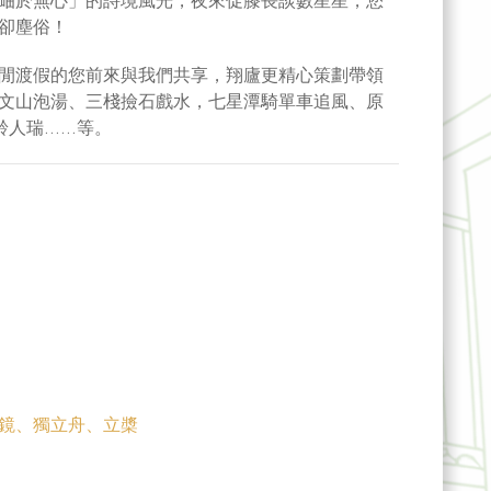
岫於無心」的詩境風光，夜來促膝長談數星星，您
卻塵俗！
閒渡假的您前來與我們共享，翔廬更精心策劃帶領
文山泡湯、三棧撿石戲水，七星潭騎單車追風、原
齡人瑞……等。
鏡、獨立舟、立槳