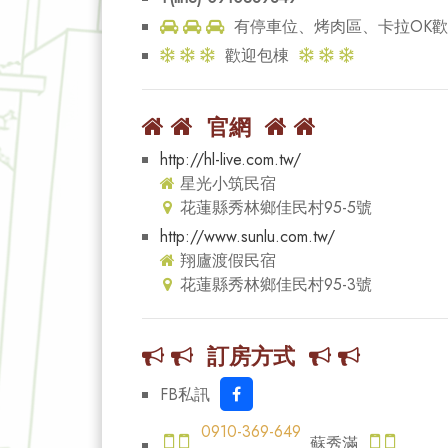
有停車位、烤肉區、卡拉OK
歡迎包棟
官網
http://hl-live.com.tw/
星光小筑民宿
花蓮縣秀林鄉佳民村95-5號
http://www.sunlu.com.tw/
翔廬渡假民宿
花蓮縣秀林鄉佳民村95-3號
訂房方式
FB私訊
0910-369-649
蘇秀滿