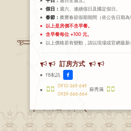
平日：
週日至週五。
假日：
週六、連續假日及國定假日。
春節：
農曆春節假期期間（依公告日期為
以上是房價不含早餐。
含早餐每位 +100 元。
以上價格若有變動，請以現場或官網最新
訂房方式
FB私訊
0910-369-649
蘇秀滿
0939-666-664