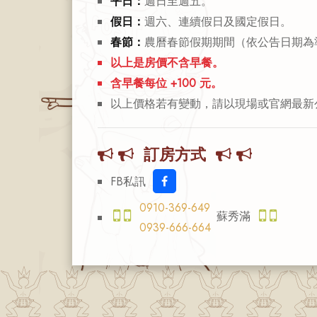
平日：
週日至週五。
假日：
週六、連續假日及國定假日。
春節：
農曆春節假期期間（依公告日期為
以上是房價不含早餐。
含早餐每位 +100 元。
以上價格若有變動，請以現場或官網最新
訂房方式
FB私訊
0910-369-649
蘇秀滿
0939-666-664