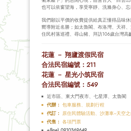
菊東籬下」的悠閒心境，體會古人「白雲出
也可以依窗望海，享受寧靜、洗滌身心、忘
我們願以平價的收費提供給真正懂得品味休
嚮導附近名勝；如太魯閣、布洛灣、天祥、
住民村落巡禮、尋山豬、拜訪106歲台灣高
花蓮 － 翔廬渡假民宿
合法民宿編號：211
花蓮 － 星光小筑民宿
合法民宿編號：549
近市區、東大門夜市、七星潭、太魯閣
代辦：
包車服務、規劃行程
代訂：
原住民體驗活動、沙灘車~天空之
代售：
各項門票
+(line) 0910369649