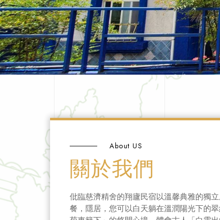
About US
關於我們
仳臨慈濟精舍的翔廬民宿以溫馨典雅的獨立
餐，隱居，您可以白天躺在溫潤陽光下的翠