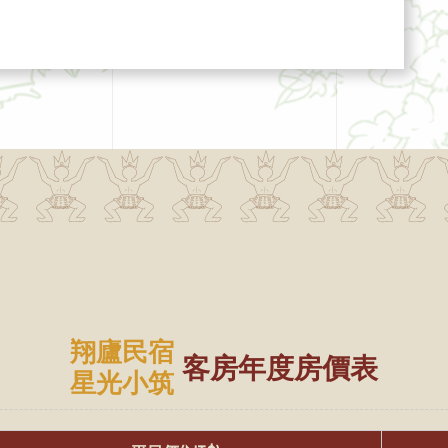
翔廬民宿
客房年度房價表
星光小筑