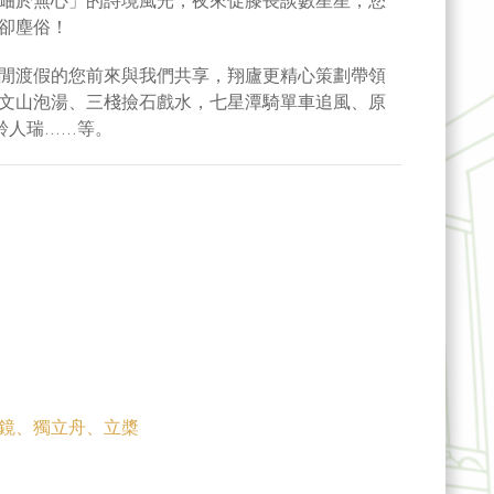
岫於無心」的詩境風光，夜來促膝長談數星星，您
卻塵俗！
閒渡假的您前來與我們共享，翔廬更精心策劃帶領
文山泡湯、三棧撿石戲水，七星潭騎單車追風、原
齡人瑞……等。
鏡、獨立舟、立槳