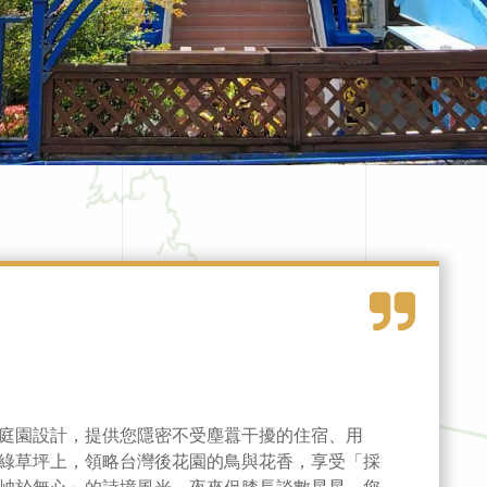
庭園設計，提供您隱密不受塵囂干擾的住宿、用
綠草坪上，領略台灣後花園的鳥與花香，享受「採