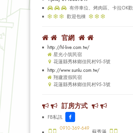
有停車位、烤肉區、卡拉OK
歡迎包棟
官網
http://hl-live.com.tw/
星光小筑民宿
花蓮縣秀林鄉佳民村95-5號
http://www.sunlu.com.tw/
翔廬渡假民宿
花蓮縣秀林鄉佳民村95-3號
訂房方式
FB私訊
0910-369-649
蘇秀滿